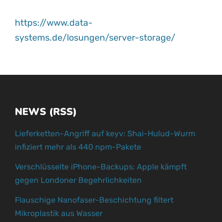
https://www.data-
systems.de/losungen/server-storage/
NEWS (RSS)
Lieferketten-Angriff auf keyv: Shai-Hulud-Wurm
infiziert mehr als 440 npm-Pakete
Verschlüsselte iPhone-Backups: Apple kämpft
gegen Londoner Begehrlichkeiten
Flauschige Nanofaser-Beschichtung filtert
Mikroplastik aus Wasser